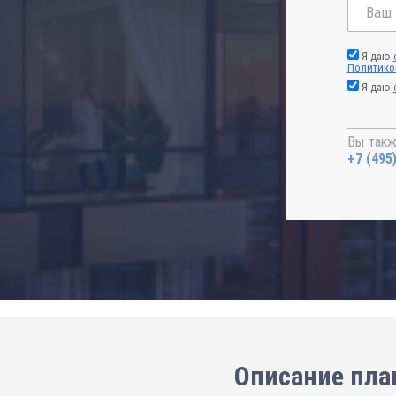
Я даю
Политико
Я даю
Вы такж
+7 (495
Описание план