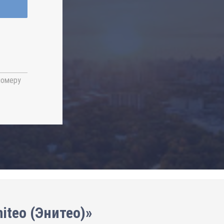
номеру
iteo (Энитео)»