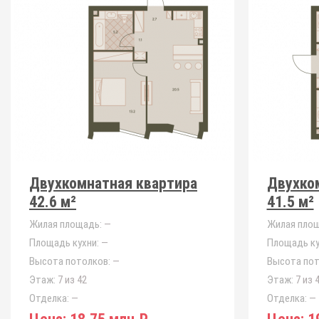
Двухкомнатная квартира
Двухко
42.6 м²
41.5 м²
Жилая площадь:
—
Жилая площ
Площадь кухни:
—
Площадь ку
Высота потолков:
—
Высота пот
Этаж:
7 из 42
Этаж:
7 из 
Отделка:
—
Отделка:
—