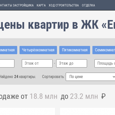
НТАКТЫ ЗАСТРОЙЩИКА
КАРТА
ХОД СТРОИТЕЛЬСТВА
ОТДЕЛКА
цены квартир в ЖК «En
омнатная
Четырёхкомнатная
Пятикомнатная
Семикомна
-
Найдено
24
квартиры.
Сортировать:
родаже от
18.8 млн
до
23.2 млн
₽