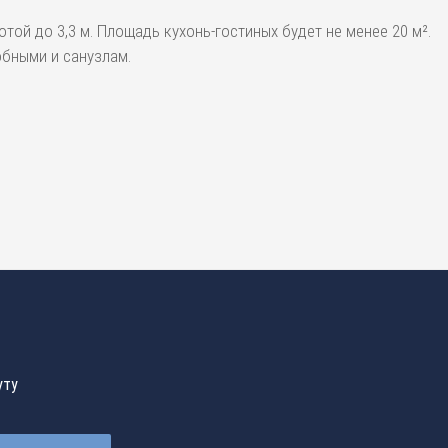
той до 3,3 м. Площадь кухонь-гостиных будет не менее 20 м².
обными и санузлам.
уту