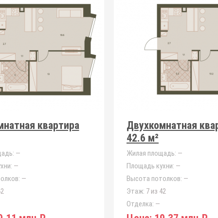
мнатная квартира
Двухкомнатная ква
42.6 м²
адь:
—
Жилая площадь:
—
хни:
—
Площадь кухни:
—
олков:
—
Высота потолков:
—
42
Этаж:
7 из 42
Отделка:
—