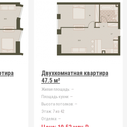
ртира
Двухкомнатная квартира
47.5 м²
Жилая площадь:
—
Площадь кухни:
—
Высота потолков:
—
Этаж:
7 из 42
Отделка:
—