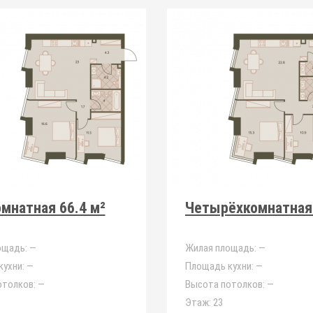
мнатная 66.4 м²
Четырёхкомнатная 
ощадь:
—
Жилая площадь:
—
ухни:
—
Площадь кухни:
—
отолков:
—
Высота потолков:
—
Этаж:
23